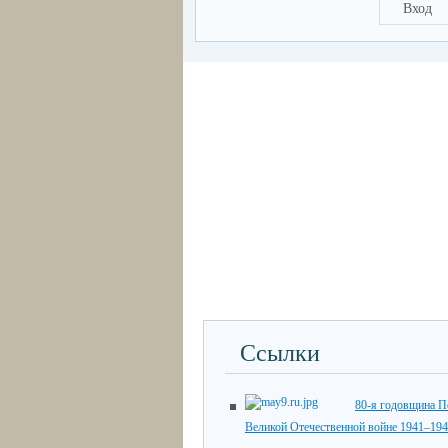
Вход
Ссылки
80-я годовщина П
Великой Отечественной войне 1941–194