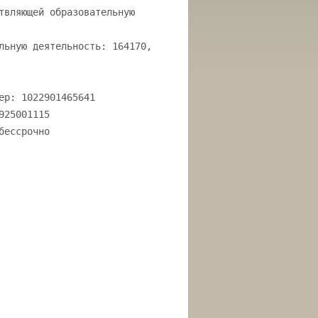
твляющей образовательную
льную деятельность: 164170,
ер: 1022901465641
925001115
бессрочно