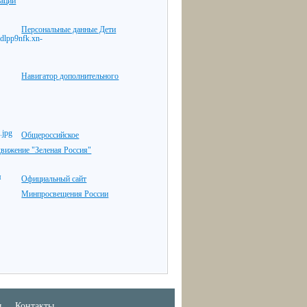
уации
Персональные данные Дети
Навигатор дополнительного
Общероссийское
движение "Зеленая Россия"
Официальный сайт
Минпросвещения России
ы
Контакты