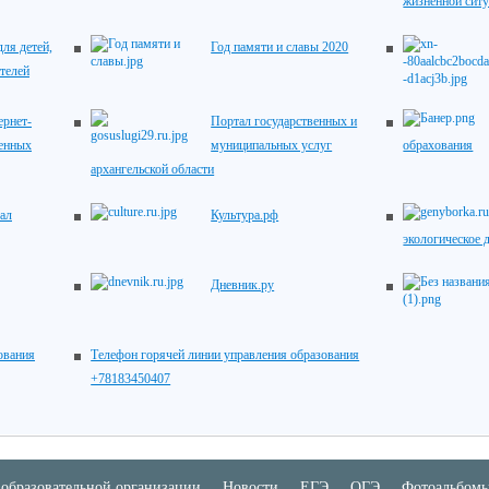
жизненной сит
ля детей,
Год памяти и славы 2020
телей
рнет-
Портал государственных и
венных
муниципальных услуг
обрахования
архангельской области
ал
Культура.рф
экологическое 
Дневник.ру
ования
Телефон горячей линии управления образования
+78183450407
 образовательной организации
Новости
ЕГЭ
ОГЭ
Фотоальбом