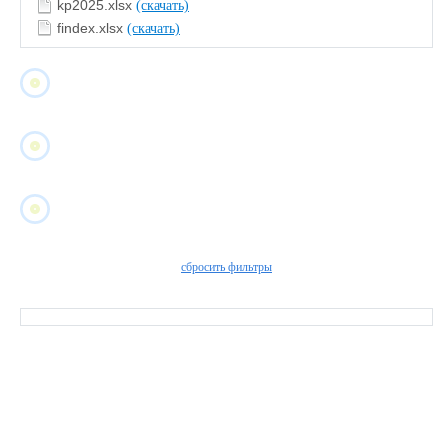
kp2025.xlsx
(скачать)
findex.xlsx
(скачать)
сбросить фильтры