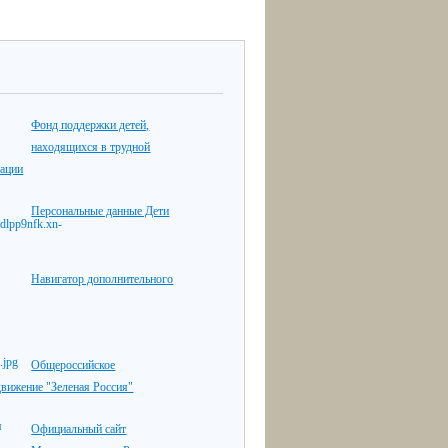
Фонд поддержки детей,
находящихся в трудной
уации
Персональные данные Дети
Навигатор дополнительного
Общероссийское
движение "Зеленая Россия"
Официальный сайт