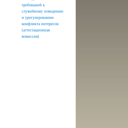
требований к
служебному поведению
и урегулированию
конфликта интересов
(аттестационная
комиссия)