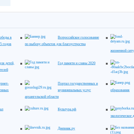
обеды в
Всероссийское голосование
5 годов
по выбору объектов для благоустроства
жизненной сит
ля детей,
Год памяти и славы 2020
телей
рнет-
Портал государственных и
венных
муниципальных услуг
обрахования
архангельской области
ал
Культура.рф
экологическое 
Дневник.ру