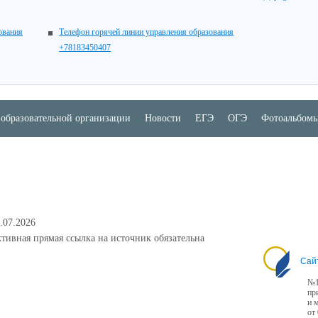
ования
Телефон горячей линии управления образования
+78183450407
 образовательной организации
Новости
ЕГЭ
ОГЭ
Фотоальбом
.07.2026
тивная прямая ссылка на источник обязательна
Сай
№1
пр
и 
от