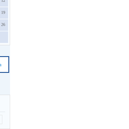
12
19
26
а