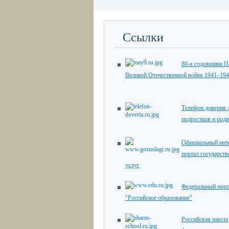
Ссылки
80-я годовщина П
Великой Отечественной войне 1941–194
Телефон доверия д
подростков и роди
Официальный инте
портал государст
услуг
Федеральный порт
"Российское образование"
Российская школа