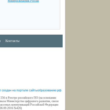
Минпросвещения России
ы
Контакты
т создан на портале сайтыобразованию.рф
556 в Реестре российского ПО (на основании
иказа Министерства цифрового развития, связи
массовых коммуникаций Российской Федерации
 06.09.2016 №426)