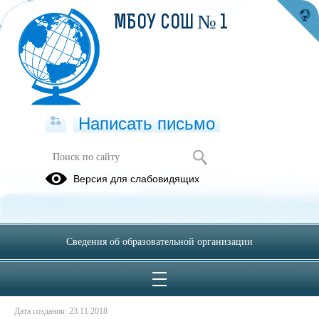
МБОУ СОШ № 1
Написать письмо
Обучающимся
Версия для слабовидящих
01.01.2017
Памятка для обучающихся об информационной
Сведения об образовательной организации
безопасности детей.pdf
(скачать)
(посмотреть)
Памятка для детей Безопасный интернет.pdf
(скачать)
(посмотреть)
Дата создания: 23.11.2018