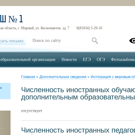
ОШ № 1
я область, г. Мирный, ул. Космонавтов, зд. 7
8(81834) 5-29-16
сать письмо
 образовательной организации
Новости
ЕГЭ
ОГЭ
Фотоальбом
Главная
»
Дополнительные сведения
»
Интеграция с мировым о
м
Численность иностранных обуча
дополнительным образовательн
отсутствует
Численность иностранных педаго