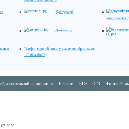
ал
Культура.рф
экологическое 
Дневник.ру
ования
Телефон горячей линии управления образования
+78183450407
 образовательной организации
Новости
ЕГЭ
ОГЭ
Фотоальбом
.07.2026