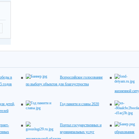
обеды в
Всероссийское голосование
5 годов
по выбору объектов для благоустроства
жизненной сит
ля детей,
Год памяти и славы 2020
телей
рнет-
Портал государственных и
венных
муниципальных услуг
обрахования
архангельской области