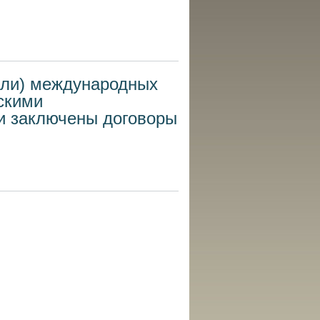
или) международных
скими
и заключены договоры