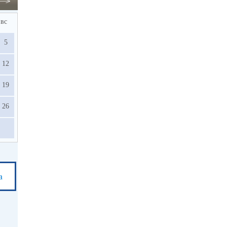
вс
5
12
19
26
а