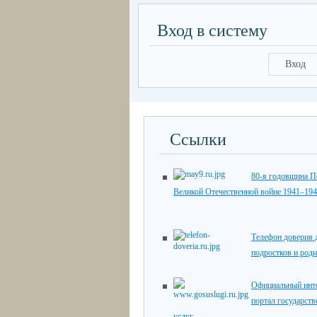
Вход в систему
Вход
Ссылки
80-я годовщина П
Великой Отечественной войне 1941–194
Телефон доверия д
подростков и роди
Официальный инте
портал государст
услуг