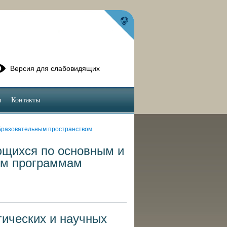
Версия для слабовидящих
ы
Контакты
бразовательным пространством
ющихся по основным и
ым программам
гических и научных