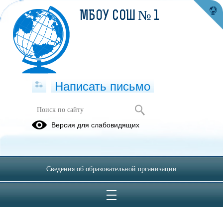
МБОУ СОШ № 1
Написать письмо
Документы
Версия для слабовидящих
Документы
Документы
Локальные
федерального
регионального
акты
уровня
уровня
образовательной
Сведения об образовательной организации
организации
10.09.2024