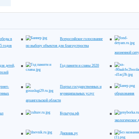
обеды в
Всероссийское голосование
5 годов
по выбору объектов для благоустроства
жизненной сит
ля детей,
Год памяти и славы 2020
телей
рнет-
Портал государственных и
венных
муниципальных услуг
обрахования
архангельской области
ал
Культура.рф
экологическое 
Дневник.ру