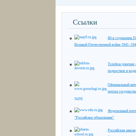
Ссылки
80-я годовщина П
Великой Отечественной войне 1941–194
Телефон доверия д
подростков и роди
Официальный инте
портал государст
услуг
Федеральный порт
"Российское образование"
Российская школа