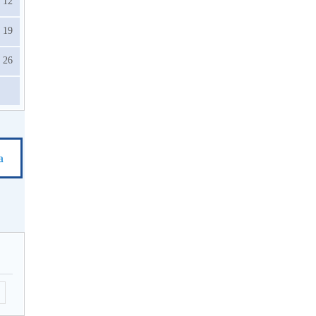
12
19
26
а