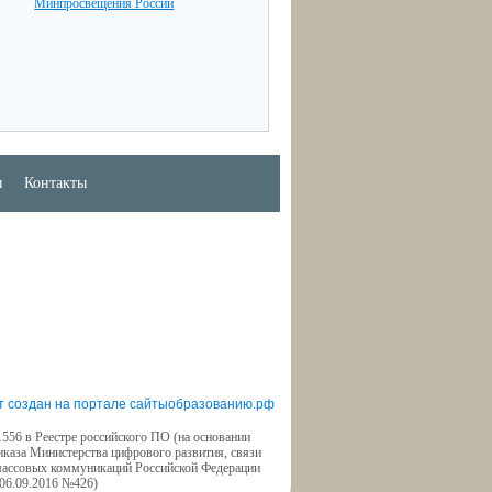
Минпросвещения России
ы
Контакты
т создан на портале сайтыобразованию.рф
556 в Реестре российского ПО (на основании
иказа Министерства цифрового развития, связи
массовых коммуникаций Российской Федерации
 06.09.2016 №426)