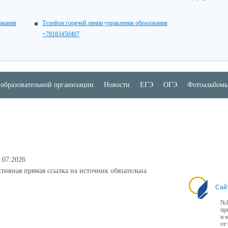
ования
Телефон горячей линии управления образования
+78183450407
 образовательной организации
Новости
ЕГЭ
ОГЭ
Фотоальбом
.07.2026
тивная прямая ссылка на источник обязательна
Сай
№1
пр
и 
от