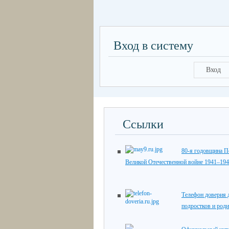
Вход в систему
Вход
Ссылки
80-я годовщина П
Великой Отечественной войне 1941–194
Телефон доверия д
подростков и роди