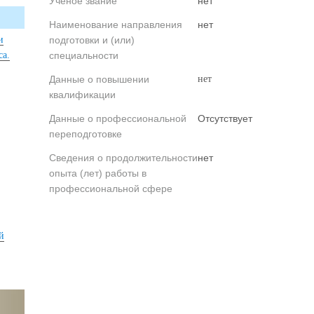
Ученое звание
нет
Наименование направления
нет
и
подготовки и (или)
са.
специальности
Данные о повышении
нет
квалификации
Данные о профессиональной
Отсутствует
переподготовке
Сведения о продолжительности
нет
опыта (лет) работы в
профессиональной сфере
й