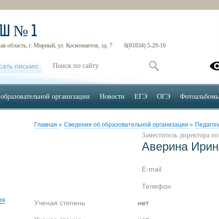
ОШ № 1
я область, г. Мирный, ул. Космонавтов, зд. 7
8(81834) 5-29-16
сать письмо
 образовательной организации
Новости
ЕГЭ
ОГЭ
Фотоальбом
Главная
»
Сведения об образовательной организации
»
Педагог
Заместитель директора по
Аверина Ирин
E-mail
Телефон
ия
Ученая степень
нет