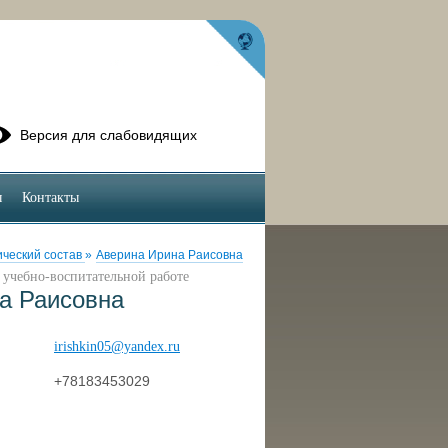
Версия для слабовидящих
ы
Контакты
ический состав
»
Аверина Ирина Раисовна
 учебно-воспитательной работе
а Раисовна
irishkin05@yandex.ru
+78183453029