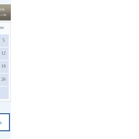
ль
вс
5
12
19
26
а