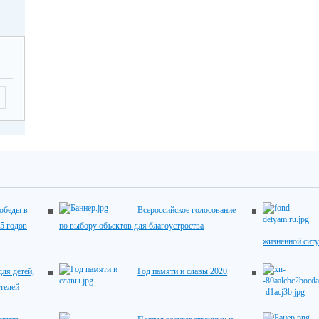
обеды в
Всероссийское голосование
5 годов
по выбору объектов для благоустроства
жизненной сит
ля детей,
Год памяти и славы 2020
телей