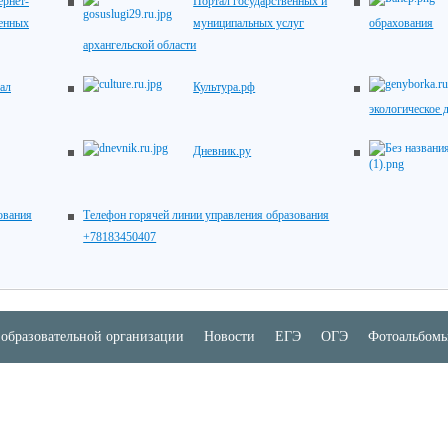
рнет-
Портал государственных и
венных
муниципальных услуг
обрахования
архангельской области
ал
Культура.рф
экологическое 
Дневник.ру
ования
Телефон горячей линии управления образования
+78183450407
 образовательной организации
Новости
ЕГЭ
ОГЭ
Фотоальбом